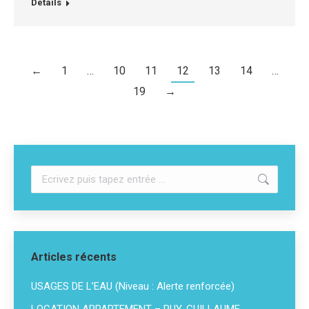
Détails
←
1
…
10
11
12
13
14
…
19
→
Recherche
:
Articles récents
USAGES DE L’EAU (Niveau : Alerte renforcée)