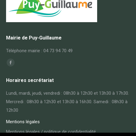
Mairie de Puy-Guillaume
Téléphone mairie : 04 73 94 70 49
Trouvez nous sur :
Facebook
page
Horaires secrétariat
opens
in
Lundi, mardi, jeudi, vendredi : 08h30 à 12h30 et 13h30 à 17h30.
new
Mercredi : 08h30 à 12h30 et 13h30 à 16h30. Samedi : 08h30 à
window
12h30
Mentions légales
Mentions légales / politique de confidentialité