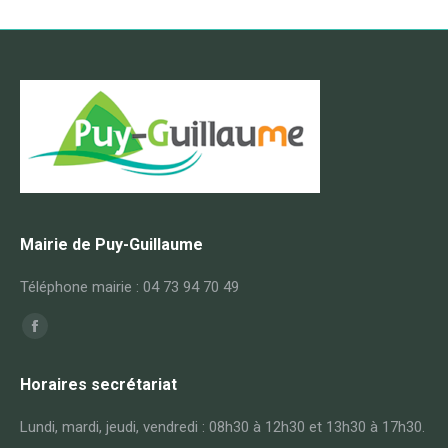
Mairie de Puy-Guillaume
Téléphone mairie : 04 73 94 70 49
Trouvez nous sur :
Facebook
page
Horaires secrétariat
opens
in
Lundi, mardi, jeudi, vendredi : 08h30 à 12h30 et 13h30 à 17h30.
new