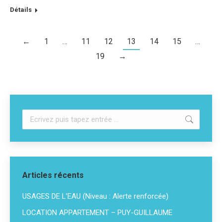
Détails
←
1
…
11
12
13
14
15
…
19
→
Recherche
:
Articles récents
USAGES DE L’EAU (Niveau : Alerte renforcée)
LOCATION APPARTEMENT – PUY-GUILLAUME