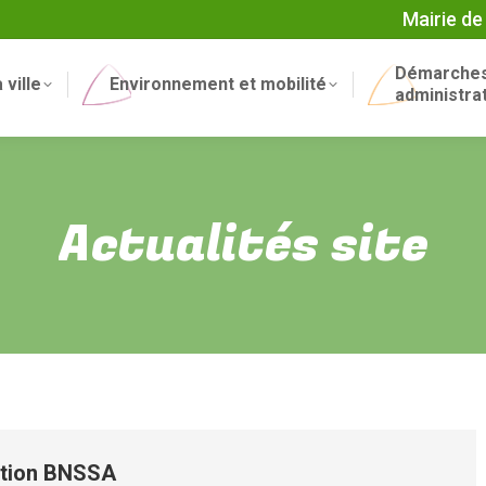
Mairie de
Démarche
 ville
Environnement et mobilité
administra
Actualités site
ation BNSSA