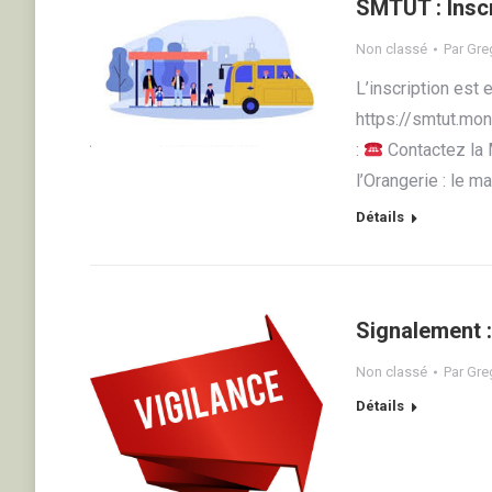
SMTUT : Inscr
Non classé
Par
Greg
L’inscription est 
https://smtut.mon
:
Contactez la 
l’Orangerie : le ma
Détails
Signalement 
Non classé
Par
Greg
Détails