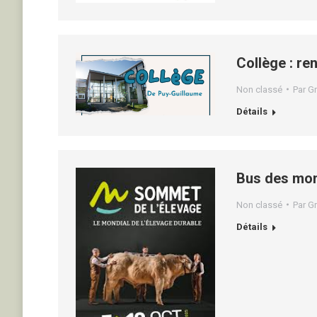
Collège : re
Non classé
Par
Gr
Détails
Bus des mon
Non classé
Par
Gr
Détails