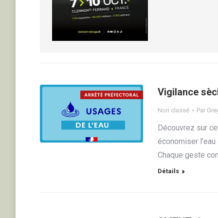
Vigilance sèc
Non classé
Par
Greg
Découvrez sur cet
économiser l’eau à
Chaque geste com
Détails