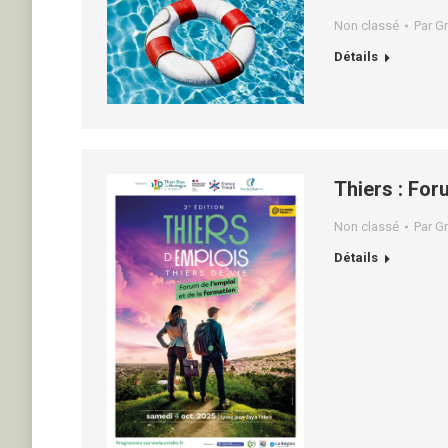
Non classé
Par
Gr
Détails
Thiers : For
Non classé
Par
Gr
Détails