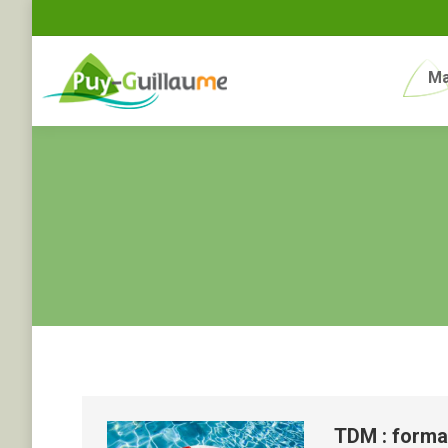
Ma
TDM : form