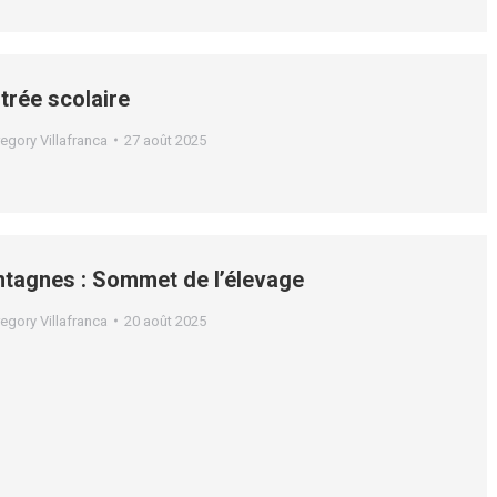
ntrée scolaire
egory Villafranca
27 août 2025
tagnes : Sommet de l’élevage
egory Villafranca
20 août 2025