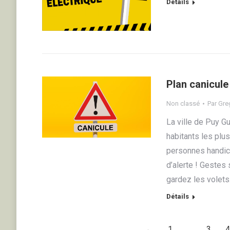
Détails
Plan canicule
Non classé
Par
Greg
La ville de Puy G
habitants les plus
personnes handica
d’alerte ! Gestes 
gardez les volet
Détails
←
1
…
3
4