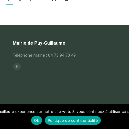
Mairie de Puy-Guillaume
Téléphone mairie : 04 73 94 70 49
Trouvez nous sur :
Facebook
page
opens
in
new
window
eilleure expérience sur notre site web. Si vous continuez à utiliser ce
Ok
Politique de confidentialité