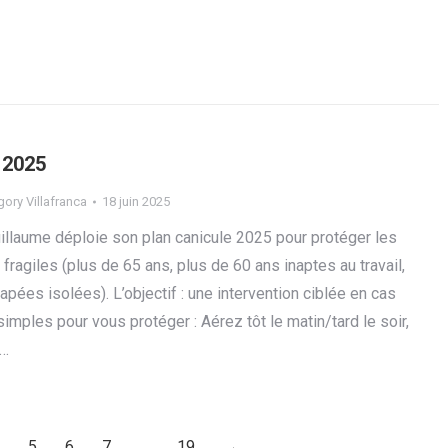
 2025
ory Villafranca
18 juin 2025
uillaume déploie son plan canicule 2025 pour protéger les
 fragiles (plus de 65 ans, plus de 60 ans inaptes au travail,
pées isolées). L’objectif : une intervention ciblée en cas
simples pour vous protéger : Aérez tôt le matin/tard le soir,
s…
5
6
7
…
19
→