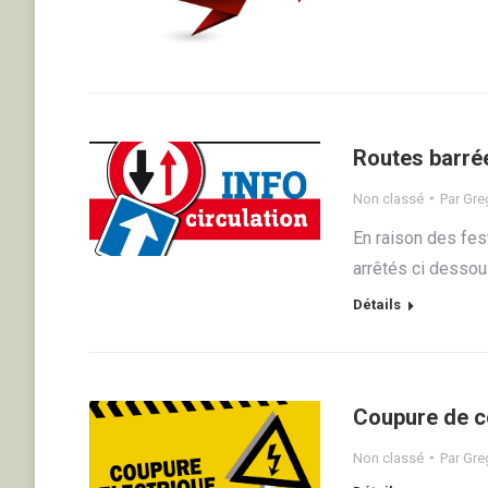
Routes barrées
Non classé
Par
Greg
En raison des fes
arrêtés ci dessou
Détails
Coupure de c
Non classé
Par
Greg